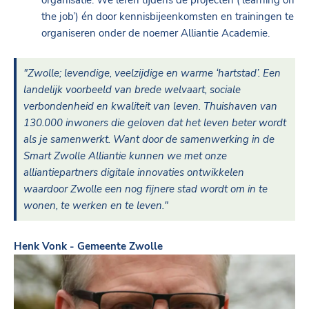
organisatie. We leren tijdens de projecten (‘learning on
the job’) én door kennisbijeenkomsten en trainingen te
organiseren onder de noemer Alliantie Academie.
Gehighlighte tekst:
"Zwolle; levendige, veelzijdige en warme ‘hartstad’. Een
landelijk voorbeeld van brede welvaart, sociale
verbondenheid en kwaliteit van leven. Thuishaven van
130.000 inwoners die geloven dat het leven beter wordt
als je samenwerkt. Want door de samenwerking in de
Smart Zwolle Alliantie kunnen we met onze
alliantiepartners digitale innovaties ontwikkelen
waardoor Zwolle een nog fijnere stad wordt om in te
wonen, te werken en te leven."
Henk Vonk - Gemeente Zwolle