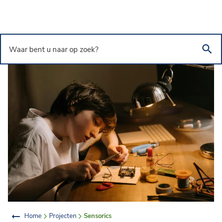
Overslaan en naar de inhoud gaan
Waar bent u naar op zoek?
Home
Projecten
Sensorics