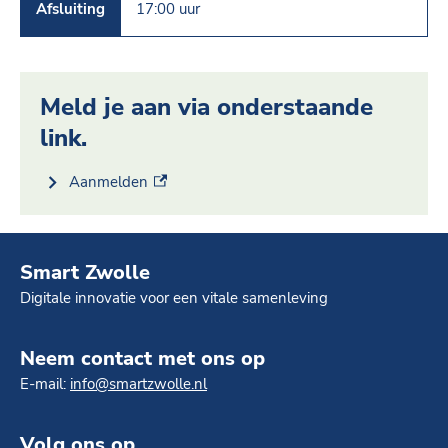
Afsluiting
17:00 uur
Meld je aan via onderstaande
link.
(externe link)
Aanmelden
Smart Zwolle
Digitale innovatie voor een vitale samenleving
Neem contact met ons op
E-mail:
info@smartzwolle.nl
Volg ons op